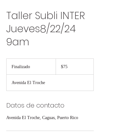
Taller Subli INTER
Jueves8/22/24
9am
75
dólares
Finalizado
F
$75
estadounidenses
i
n
Avenida El Troche
a
l
i
z
Datos de contacto
a
d
Avenida El Troche, Caguas, Puerto Rico
o