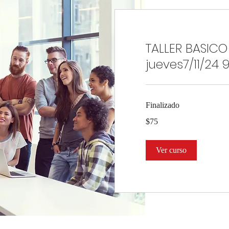
TALLER BASICO
jueves7/11/24
Finalizado
75
$75
dólares
estadounidenses
Ver curso