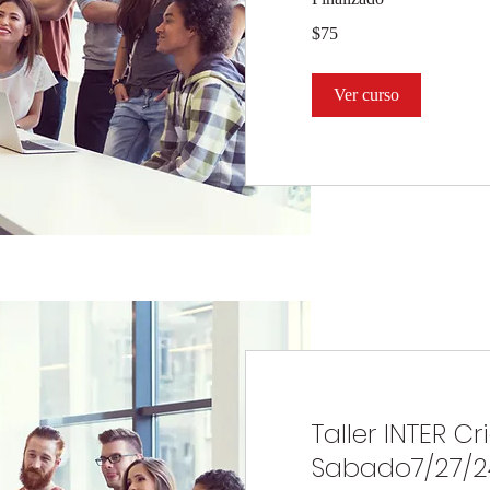
75
$75
dólares
estadounidenses
Ver curso
Taller INTER Cr
Sabado7/27/2