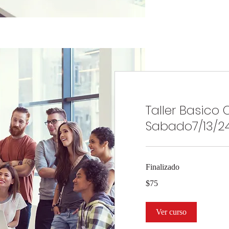
Taller Basico 
Sabado7/13/2
Finalizado
75
$75
dólares
estadounidenses
Ver curso