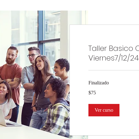
Taller Basico 
Viernes7/12/2
Finalizado
75
$75
dólares
estadounidenses
Ver curso