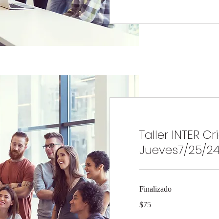
Taller INTER Cr
Jueves7/25/2
Finalizado
75
$75
dólares
estadounidenses