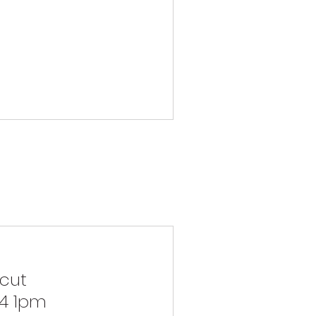
icut
4 1pm