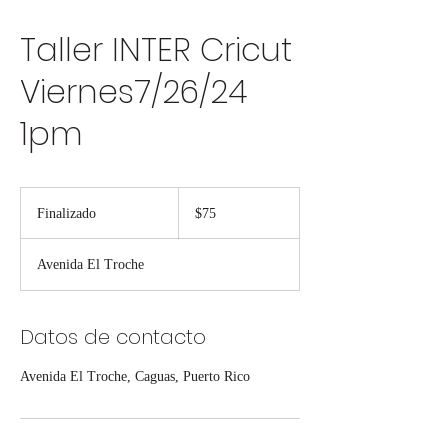
Taller INTER Cricut
Viernes7/26/24
1pm
75
dólares
Finalizado
F
$75
estadounidenses
i
n
Avenida El Troche
a
l
i
z
Datos de contacto
a
d
Avenida El Troche, Caguas, Puerto Rico
o