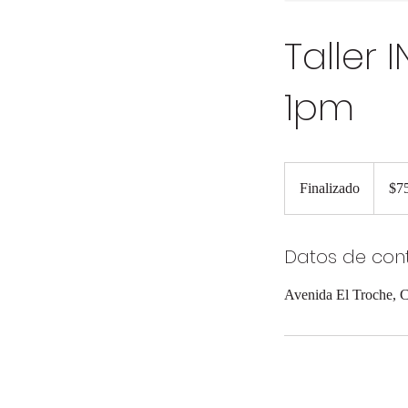
Taller
1pm
75
dólares
Finalizado
F
$7
estado
i
n
Datos de con
a
l
Avenida El Troche, C
i
z
a
d
o