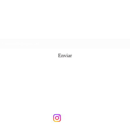
Caguas Tshirt supply
Formulario de suscripción
Enviar
787-503-5454
all4nursespr@gmail.com
Urb. Caguas Pla avenida Troche en Caguas PR