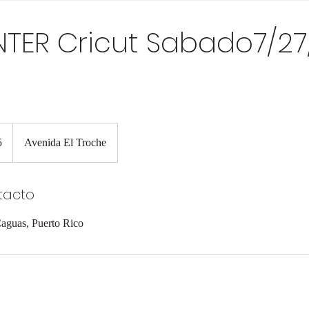
 INTER Cricut Sabado7/27
5
Avenida El Troche
unidenses
tacto
aguas, Puerto Rico