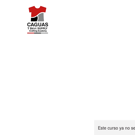
Caguas Tshirt Supply
Inicio
Categorías
Reservar online
Challenge P
Este curso ya no s