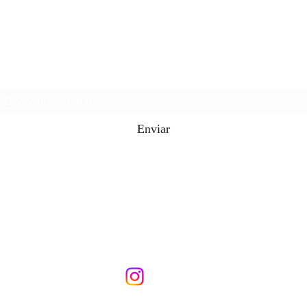
Caguas Tshirt supply
Formulario de suscripción
Enviar
787-503-5454
all4nursespr@gmail.com
Urb. Caguas Pla avenida Troche en Caguas PR