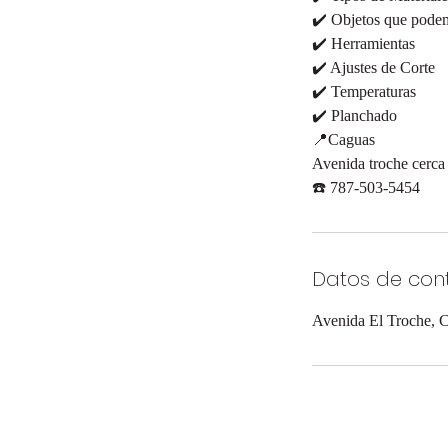
✔️ Objetos que podem
✔️ Herramientas
✔️ Ajustes de Corte
✔️ Temperaturas
✔️ Planchado
📍Caguas
Avenida troche cerca
☎️ 787-503-5454
Datos de con
Avenida El Troche, C