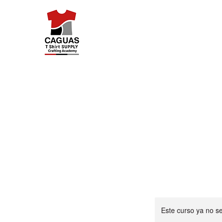
Caguas Tshirt Supply
Inicio
Categorías
Reservar online
Challenge P
Este curso ya no s