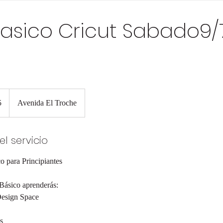
Basico Cricut Sabado9/7
5
Avenida El Troche
unidenses
l servicio
co para Principiantes
 Básico aprenderás:
Design Space
s