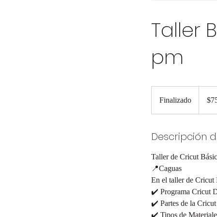
Taller 
pm
75
dólares
Finalizado
F
$7
estado
i
n
Descripción de
a
l
Taller de Cricut Bási
i
📍Caguas
z
En el taller de Cricut
a
✔️ Programa Cricut 
d
✔️ Partes de la Cricut
o
✔️ Tipos de Materiale