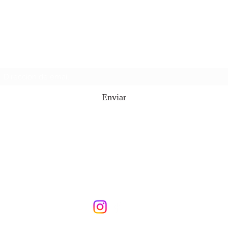
Caguas Tshirt supply
Formulario de suscripción
Enviar
787-503-5454
all4nursespr@gmail.com
Urb. Caguas Pla avenida Troche en Caguas PR