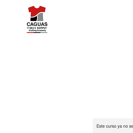
Caguas Tshirt Supply
Inicio
Categorías
Reservar online
Challenge P
Este curso ya no s