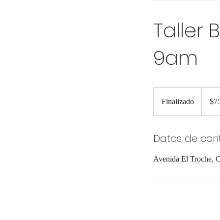
Taller 
9am
75
dólares
Finalizado
F
$7
estado
i
n
Datos de con
a
l
Avenida El Troche, C
i
z
a
d
o