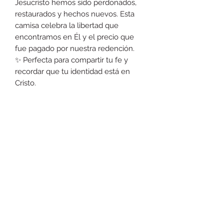
Jesucristo hemos sido perdonados,
restaurados y hechos nuevos. Esta
camisa celebra la libertad que
encontramos en Él y el precio que
fue pagado por nuestra redención.
✨ Perfecta para compartir tu fe y
recordar que tu identidad está en
Cristo.
Política de Devolución
Si tu producto presenta algún error
de fabricación o no corresponde a lo
solicitado en tu pedido, contáctanos
y evaluaremos tu caso para ofrecerte
una reposición o reembolso.
*No se realizarán devoluciones ni
Caguas Tshirt supply