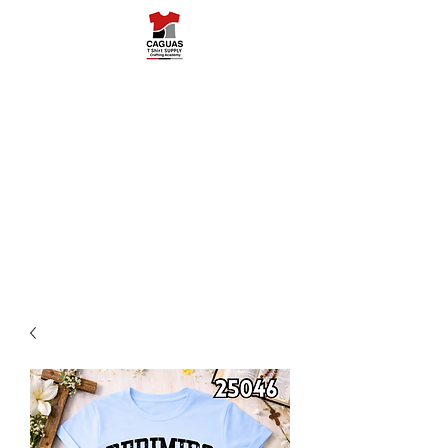
Caguas Tshirt
Supply
787-503-5454