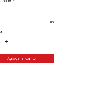
cionado
*
0/4
ad
*
Agregar al carrito