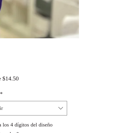
Precio
e
$14.50
de
*
oferta
ir
 los 4 dígitos del diseño