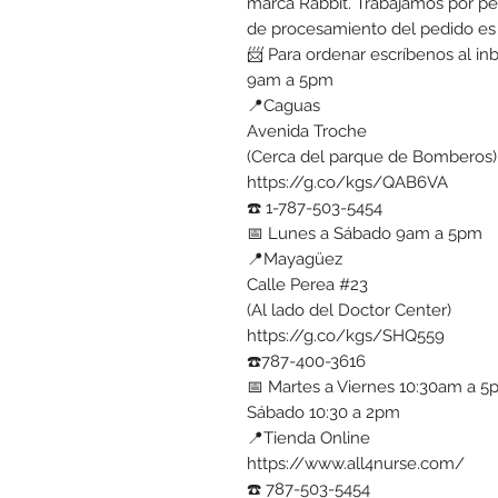
marca Rabbit. Trabajamos por pe
de procesamiento del pedido es d
📨 Para ordenar escríbenos al i
9am a 5pm
📍Caguas
Avenida Troche
(Cerca del parque de Bomberos)
https://g.co/kgs/QAB6VA
☎️ 1-787-503-5454
📅 Lunes a Sábado 9am a 5pm
📍Mayagüez
Calle Perea #23
(Al lado del Doctor Center)
https://g.co/kgs/SHQ559
☎️787-400-3616
📅 Martes a Viernes 10:30am a 
Sábado 10:30 a 2pm
📍Tienda Online
https://www.all4nurse.com/
☎️ 787-503-5454