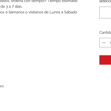
selec
didos, ordena con tiempo!!! Tiempo estimado
e 3 a 7 días.
nbox o llámanos o visítanos de Lunes a Sábado
Cantid
5pm