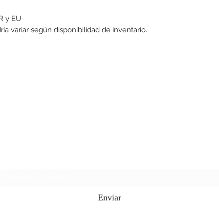
R y EU
a variar según disponibilidad de inventario.
Caguas Tshirt supply
Formulario de suscripción
Enviar