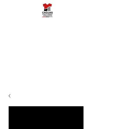
Caguas Tshirt
Supply
787-503-5454