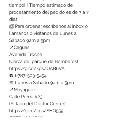
tiempo!!! Tiempo estimado de
procesamiento del pedido es de 3 a 7
días.
📨 Para ordenar escríbenos al inbox o
llámanos o visítanos de Lunes a
Sábado 9am a 5pm
📍Caguas
Avenida Troche
(Cerca del parque de Bomberos)
https://g.co/kgs/QAB6VA
☎️ 1-787-503-5454
📅 Lunes a Sábado 9am a 5pm
📍Mayagüez
Calle Perea #23
(Al lado del Doctor Center)
https://g.co/kgs/SHQ559
☎️787-400-3616
📅 Martes a Viernes 10:30am a 5pm
Sábado 10:30 a 2pm