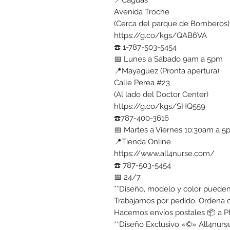
Avenida Troche
(Cerca del parque de Bomberos)
https://g.co/kgs/QAB6VA
☎️ 1-787-503-5454
📅 Lunes a Sábado 9am a 5pm
📍Mayagüez (Pronta apertura)
Calle Perea #23
(Al lado del Doctor Center)
https://g.co/kgs/SHQ559
☎️787-400-3616
📅 Martes a Viernes 10:30am a 
📍Tienda Online
https://www.all4nurse.com/
☎️ 787-503-5454
📅 24/7
**Diseño, modelo y color pueden 
Trabajamos por pedido. Ordena 
Hacemos envíos postales 📦 a PR
**Diseño Exclusivo «©» All4nurse