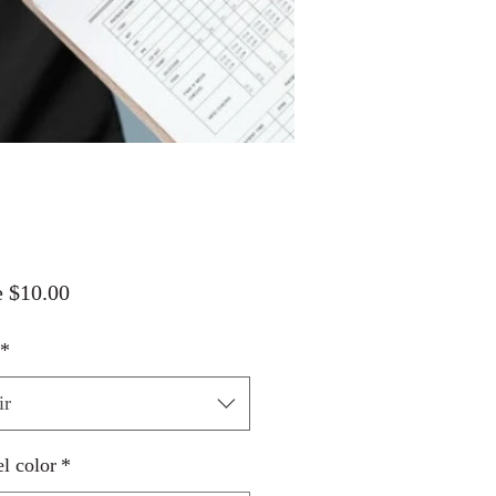
Precio
e
$10.00
de
*
oferta
ir
el color
*