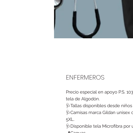
ENFERMEROS
Precio especial en apoyo P.S. 10
tela de Algodón.
🩺Tallas disponibles desde niños
🩺Camisas marca Gildan unisex c
5XL.
🩺Disponible tela Microfibra por 
📍Caguas