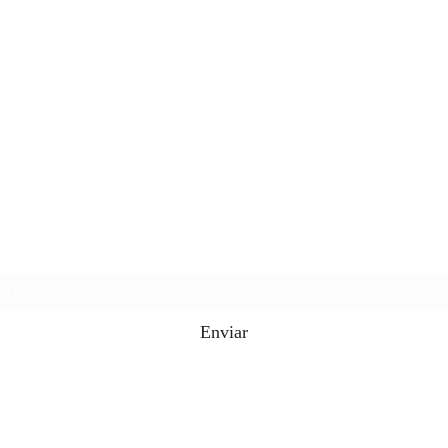
Caguas Tshirt supply
Formulario de suscripción
Enviar
787-503-5454