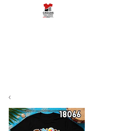
Caguas Tshirt
Supply
787-503-5454