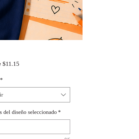
Precio
e
$11.15
de
*
oferta
ir
s del diseño seleccionado
*