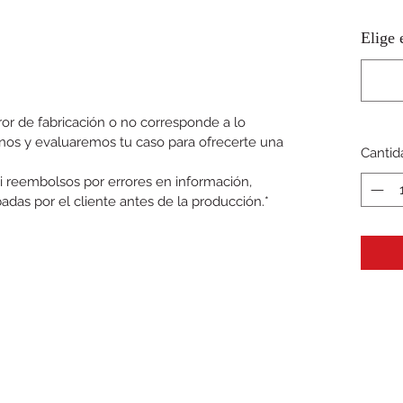
Elige 
ror de fabricación o no corresponde a lo
anos y evaluaremos tu caso para ofrecerte una
Cantid
i reembolsos por errores en información,
adas por el cliente antes de la producción.*
Caguas Tshirt supply
Formulario de suscripción